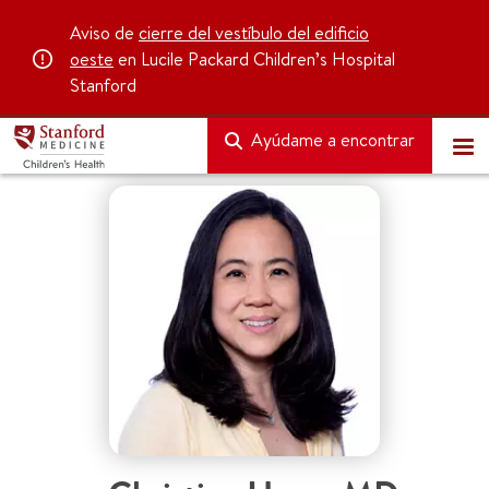
Aviso de
cierre del vestíbulo del edificio
oeste
en Lucile Packard Children’s Hospital
Stanford
Ayúdame a encontrar