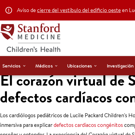
Aviso de
cierre del vestíbulo del edificio oeste
en Luc
Servicios
Médicos
Ubicaciones
Investigación
El corazón virtual de 
defectos cardíacos co
Los cardiólogos pediátricos de Lucile Packard Children's Hos
inmersiva para explicar
defectos cardíacos congénitos
compl
enseñar y entender. La experiencia del Corazón virtual de S