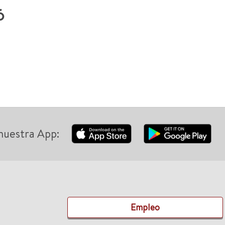
ó
nuestra App:
Empleo