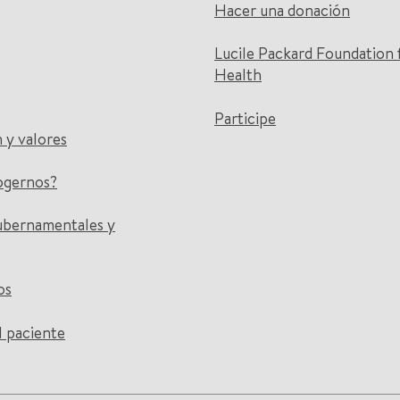
Hacer una donación
Lucile Packard Foundation 
Health
Participe
n y valores
ogernos?
ubernamentales y
os
l paciente