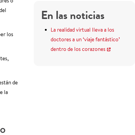
dres o
del
En las noticias
La realidad virtual lleva a los
er los
doctores a un ‘viaje fantástico’
dentro de los corazones
tes,
están de
e la
do