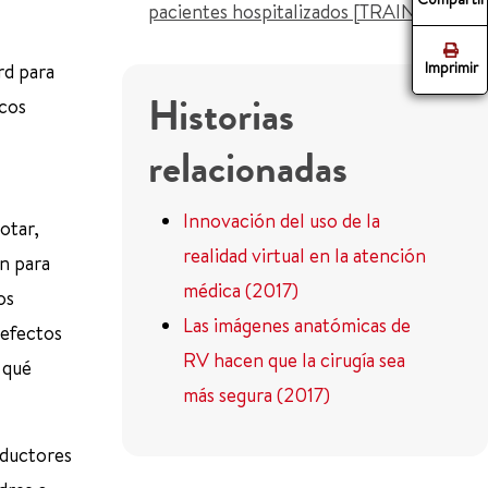
pacientes hospitalizados [TRAIN®]
Imprimir
rd para
Historias
acos
relacionadas
Innovación del uso de la
otar,
realidad virtual en la atención
ón para
médica (2017)
os
Las imágenes anatómicas de
defectos
RV hacen que la cirugía sea
 qué
más segura (2017)
oductores