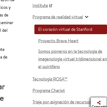
Institute
ticos y
as de
Programa de realidad virtual
 caminar
El corazón virtual de Stanford
l del
Proyecto Brave Heart
nte
Somos pioneros en la tecnología de
la de
imagenología virtual tridimensional en
el quirófano
Tecnología ROSA™
ar
Programa Chariot
ue
Triaje por asignación de recursos para
Compartir