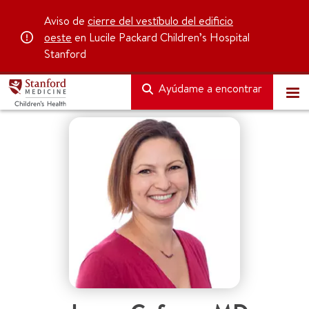
Aviso de
cierre del vestíbulo del edificio
oeste
en Lucile Packard Children’s Hospital
Stanford
Ayúdame a encontrar