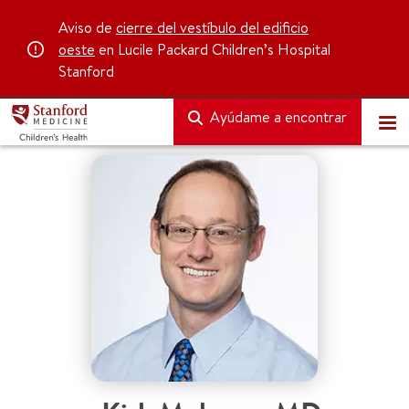
Aviso de
cierre del vestíbulo del edificio
oeste
en Lucile Packard Children’s Hospital
Stanford
Ayúdame a encontrar