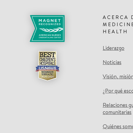
ACERCA 
MEDICIN
HEALTH
Liderazgo
Noticias
Visión, misió
¿Por qué esc
Relaciones g
comunitarias
Quiénes som