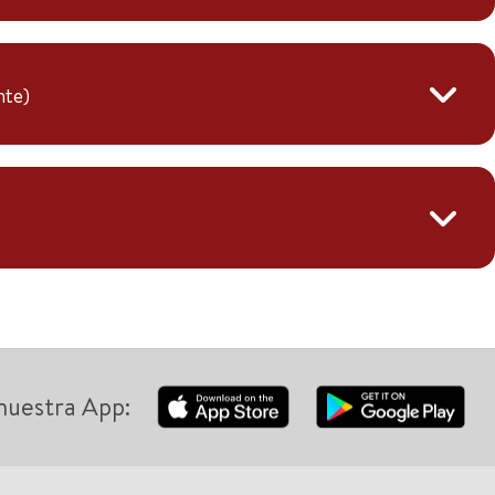
nte)
nuestra App: