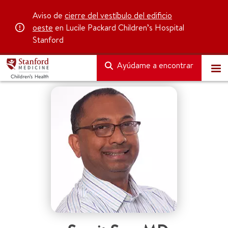
Aviso de
cierre del vestíbulo del edificio
oeste
en Lucile Packard Children’s Hospital
Stanford
Ayúdame a encontrar