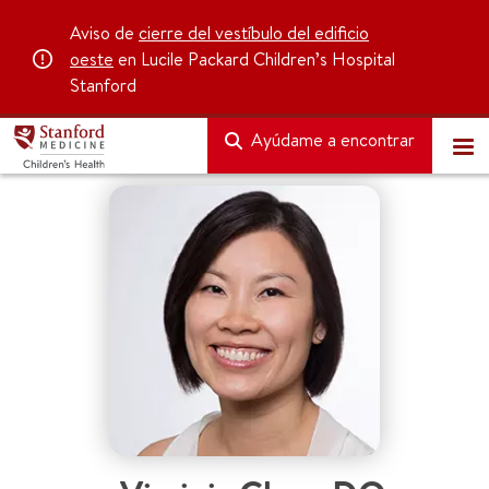
Aviso de
cierre del vestíbulo del edificio
oeste
en Lucile Packard Children’s Hospital
Stanford
Ayúdame a encontrar