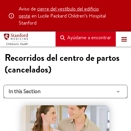
Aviso de
cierre del vestíbulo del edificio
oeste
en Lucile Packard Children’s Hospital
Stanford
Ayúdame a encontrar
Recorridos del centro de partos
(cancelados)
In this Section