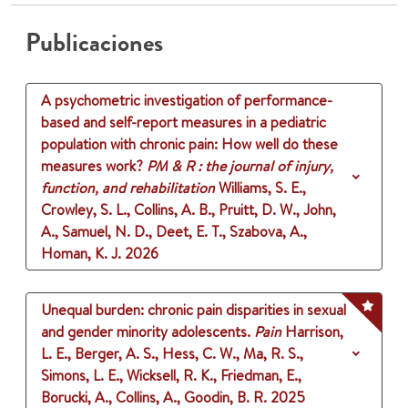
Publicaciones
A psychometric investigation of performance-
based and self-report measures in a pediatric
population with chronic pain: How well do these
measures work?
PM & R : the journal of injury,
function, and rehabilitation
Williams, S. E.,
Crowley, S. L., Collins, A. B., Pruitt, D. W., John,
A., Samuel, N. D., Deet, E. T., Szabova, A.,
Homan, K. J.
2026
Unequal burden: chronic pain disparities in sexual
and gender minority adolescents.
Pain
Harrison,
L. E., Berger, A. S., Hess, C. W., Ma, R. S.,
Simons, L. E., Wicksell, R. K., Friedman, E.,
Borucki, A., Collins, A., Goodin, B. R.
2025