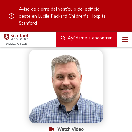
Aviso de
cierre del vestíbulo del edificio
oeste
en Lucile Packard Children’s Hospital
Stanford
Ayúdame a encontrar
Watch Video