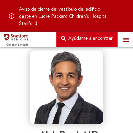
Aviso de
cierre del vestíbulo del edificio
oeste
en Lucile Packard Children’s Hospital
Stanford
Ayúdame a encontrar