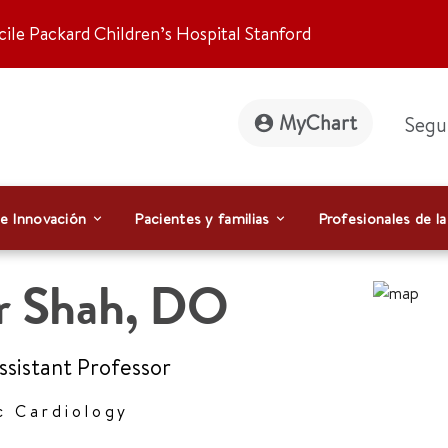
ile Packard Children’s Hospital Stanford
MyChart
Segu
 e Innovación
Pacientes y familias
Profesionales de la
r Shah
,
DO
Assistant Professor
c Cardiology