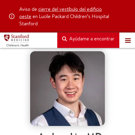
Aviso de
cierre del vestíbulo del edificio
oeste
en Lucile Packard Children’s Hospital
Stanford
Ayúdame a encontrar