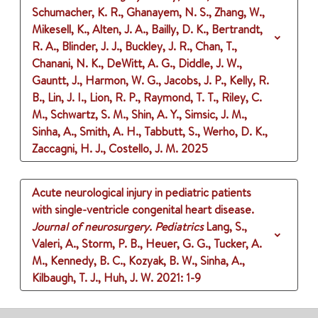
Schumacher, K. R., Ghanayem, N. S., Zhang, W.,
Mikesell, K., Alten, J. A., Bailly, D. K., Bertrandt,
R. A., Blinder, J. J., Buckley, J. R., Chan, T.,
Chanani, N. K., DeWitt, A. G., Diddle, J. W.,
Gauntt, J., Harmon, W. G., Jacobs, J. P., Kelly, R.
B., Lin, J. I., Lion, R. P., Raymond, T. T., Riley, C.
M., Schwartz, S. M., Shin, A. Y., Simsic, J. M.,
Sinha, A., Smith, A. H., Tabbutt, S., Werho, D. K.,
Zaccagni, H. J., Costello, J. M.
2025
Acute neurological injury in pediatric patients
with single-ventricle congenital heart disease.
Journal of neurosurgery. Pediatrics
Lang, S.,
Valeri, A., Storm, P. B., Heuer, G. G., Tucker, A.
M., Kennedy, B. C., Kozyak, B. W., Sinha, A.,
Kilbaugh, T. J., Huh, J. W.
2021
: 1-9