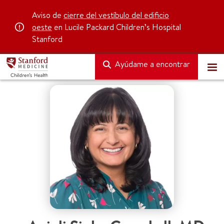
Aviso de
cierre del vestíbulo del edificio
oeste
en Lucile Packard Children’s Hospital
Stanford
Ayúdame a encontrar