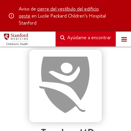
Aviso de
cierre del vestíbulo del edificio
oeste
en Lucile Packard Children’s Hospital
Stanford
Ayúdame a encontrar