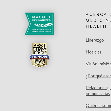
ACERCA 
MEDICIN
HEALTH
Liderazgo
Noticias
Visión, misió
¿Por qué esc
Relaciones g
comunitarias
Quiénes som