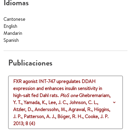
Idiomas
Cantonese
English
Mandarin
Spanish
Publicaciones
FXR agonist INT-747 upregulates DDAH
expression and enhances insulin sensitivity in
high-salt fed Dahl rats.
PloS one
Ghebremariam,
Y. T., Yamada, K., Lee, J. C., Johnson, C. L.,
Atzler, D., Anderssohn, M., Agrawal, R., Higgins,
J. P., Patterson, A. J., Böger, R. H., Cooke, J. P.
2013
;
8 (4)