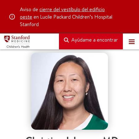
Aviso de
cierre del vestíbulo del edificio
oeste
en Lucile Packard Children’s Hospital
Stanford
Ayúdame a encontrar