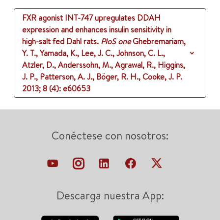
FXR agonist INT-747 upregulates DDAH
expression and enhances insulin sensitivity in
high-salt fed Dahl rats.
PloS one
Ghebremariam,
Y. T., Yamada, K., Lee, J. C., Johnson, C. L.,
Atzler, D., Anderssohn, M., Agrawal, R., Higgins,
J. P., Patterson, A. J., Böger, R. H., Cooke, J. P.
2013
;
8 (4)
: e60653
Conéctese con nosotros:
Descarga nuestra App: