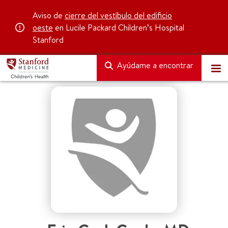
Aviso de
cierre del vestíbulo del edificio
oeste
en Lucile Packard Children’s Hospital
Stanford
Ayúdame a encontrar