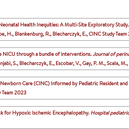
eonatal Health Inequities: A Multi-Site Exploratory Study.
scoe, H., Blankenburg, R., Blecharczyk, E., CINC Study Team
the NICU through a bundle of interventions.
Journal of perina
unjabi, S., Blecharczyk, E., Escobar, V., Gay, P. M., Scala, M.,
 in Newborn Care (CINC) Informed by Pediatric Resident a
y Team
2023
isk for Hypoxic Ischemic Encephalopathy.
Hospital pediatri
1