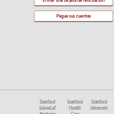
Enviar una tarjeta de felicitación
Pague sus cuentas
Stanford
Stanford
Stanford
School of
Health
University
Medicine
Care