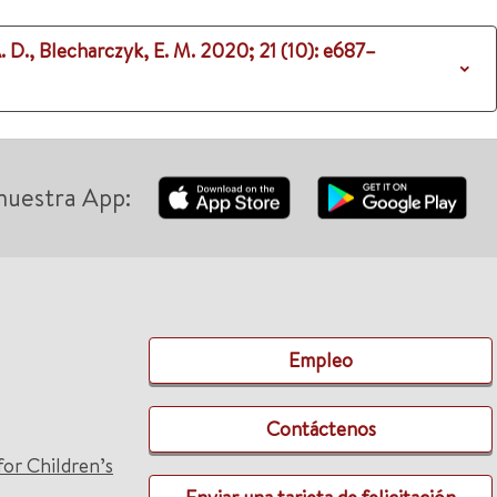
A. D., Blecharczyk, E. M.
2020
;
21 (10)
: e687–
nuestra App:
Empleo
Contáctenos
for Children’s