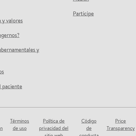
Participe
n y valores
ogernos?
ubernamentales y
os
l paciente
Términos
Política de
Código
Price
on
de uso
privacidad del
de
Transparency
sitio web
conducta