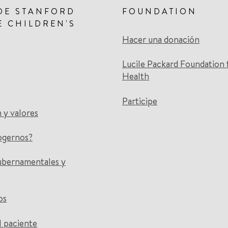
DE STANFORD
FOUNDATION
E CHILDREN'S
Hacer una donación
Lucile Packard Foundation 
Health
Participe
n y valores
ogernos?
ubernamentales y
os
l paciente