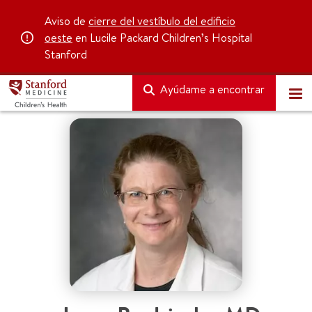
Aviso de
cierre del vestíbulo del edificio
oeste
en Lucile Packard Children’s Hospital
Stanford
Ayúdame a encontrar