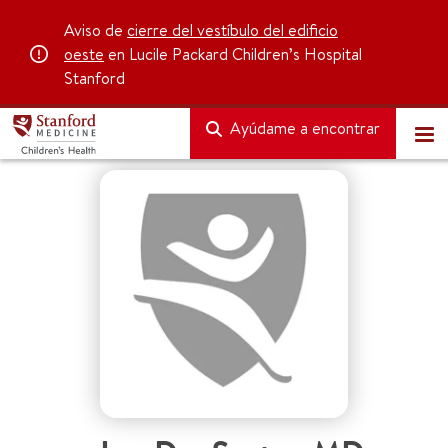
Aviso de
cierre del vestíbulo del edificio
oeste
en Lucile Packard Children’s Hospital
Stanford
Ayúdame a encontrar