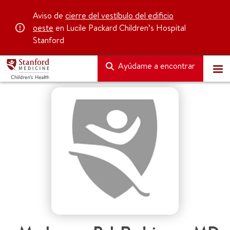
Aviso de
cierre del vestíbulo del edificio
oeste
en Lucile Packard Children’s Hospital
Stanford
Ayúdame a encontrar