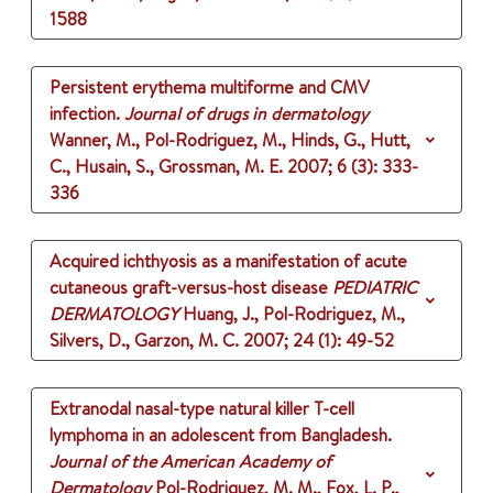
1588
Persistent erythema multiforme and CMV
infection.
Journal of drugs in dermatology
Wanner, M., Pol-Rodriguez, M., Hinds, G., Hutt,
C., Husain, S., Grossman, M. E.
2007
;
6 (3)
: 333-
336
Acquired ichthyosis as a manifestation of acute
cutaneous graft-versus-host disease
PEDIATRIC
DERMATOLOGY
Huang, J., Pol-Rodriguez, M.,
Silvers, D., Garzon, M. C.
2007
;
24 (1)
: 49-52
Extranodal nasal-type natural killer T-cell
lymphoma in an adolescent from Bangladesh.
Journal of the American Academy of
Dermatology
Pol-Rodriguez, M. M., Fox, L. P.,