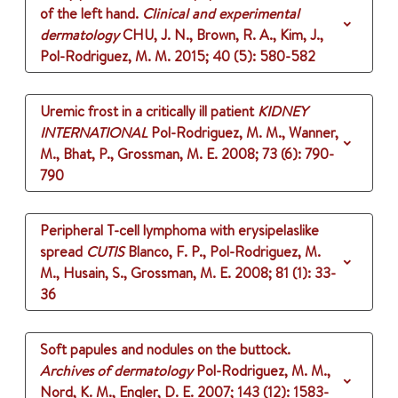
of the left hand.
Clinical and experimental
dermatology
CHU, J. N., Brown, R. A., Kim, J.,
Pol-Rodriguez, M. M.
2015
;
40 (5)
: 580-582
Uremic frost in a critically ill patient
KIDNEY
INTERNATIONAL
Pol-Rodriguez, M. M., Wanner,
M., Bhat, P., Grossman, M. E.
2008
;
73 (6)
: 790-
790
Peripheral T-cell lymphoma with erysipelaslike
spread
CUTIS
Blanco, F. P., Pol-Rodriguez, M.
M., Husain, S., Grossman, M. E.
2008
;
81 (1)
: 33-
36
Soft papules and nodules on the buttock.
Archives of dermatology
Pol-Rodriguez, M. M.,
Nord, K. M., Engler, D. E.
2007
;
143 (12)
: 1583-