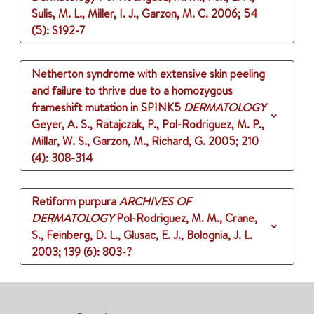
Sulis, M. L., Miller, I. J., Garzon, M. C.
2006
;
54
(5)
: S192-7
Netherton syndrome with extensive skin peeling
and failure to thrive due to a homozygous
frameshift mutation in SPINK5
DERMATOLOGY
Geyer, A. S., Ratajczak, P., Pol-Rodriguez, M. P.,
Millar, W. S., Garzon, M., Richard, G.
2005
;
210
(4)
: 308-314
Retiform purpura
ARCHIVES OF
DERMATOLOGY
Pol-Rodriguez, M. M., Crane,
S., Feinberg, D. L., Glusac, E. J., Bolognia, J. L.
2003
;
139 (6)
: 803-?