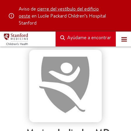
Aviso de
cierre del vestíbulo del edificio
oeste
en Lucile Packard Children’s Hospital
Stanford
Ayúdame a encontrar