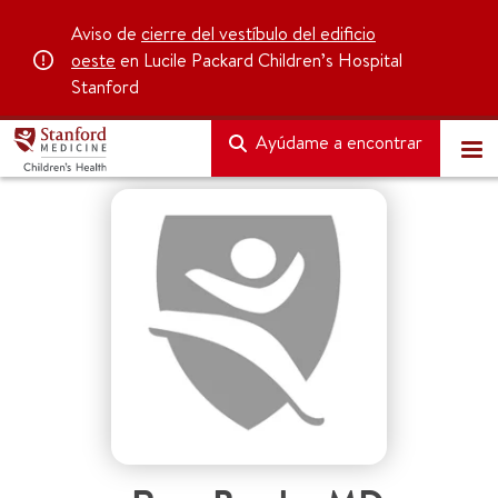
Aviso de
cierre del vestíbulo del edificio
oeste
en Lucile Packard Children’s Hospital
Stanford
Ayúdame a encontrar