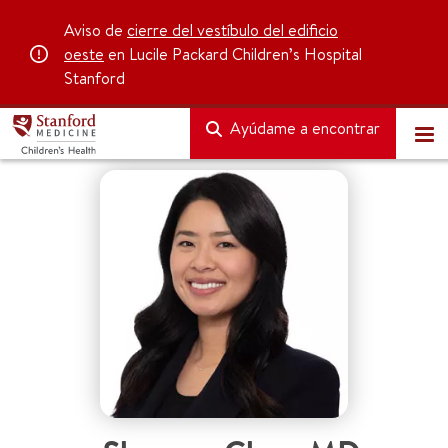
Aviso de
cierre del vestíbulo del edificio
oeste
en Lucile Packard Children’s Hospital
Stanford
Ayúdame a encontrar