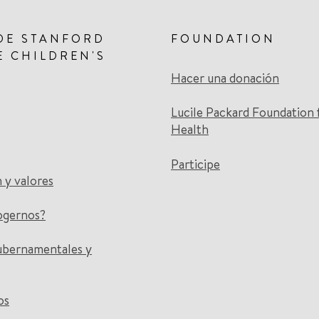
DE STANFORD
FOUNDATION
E CHILDREN'S
Hacer una donación
Lucile Packard Foundation 
Health
Participe
n y valores
ogernos?
ubernamentales y
os