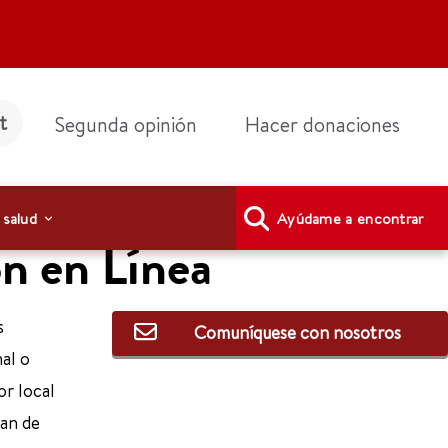
t
Segunda opinión
Hacer donaciones
 salud
Ayúdame a encontrar
n en Línea
s
Comuníquese con nosotros
nal o
or local
lan de