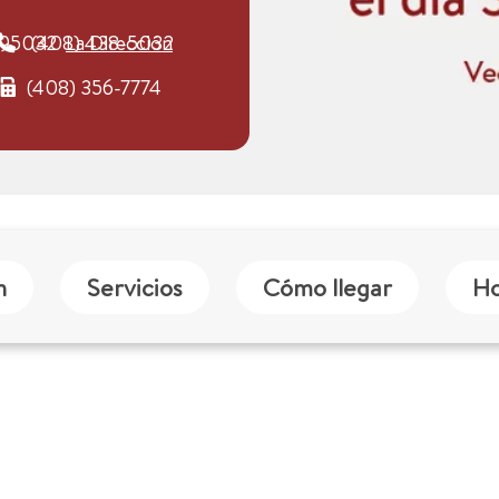
A 95032
(408) 438-5032
La Dirección
(408) 356-7774
n
Servicios
Cómo llegar
Ho