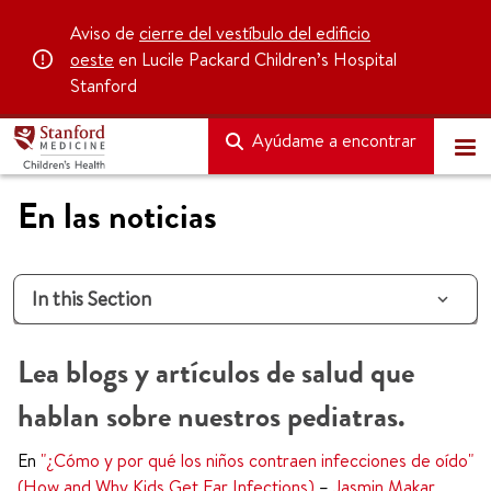
Aviso de
cierre del vestíbulo del edificio
oeste
en Lucile Packard Children’s Hospital
Stanford
Ayúdame a encontrar
En las noticias
In this Section
Lea blogs y artículos de salud que
hablan sobre nuestros pediatras.
En
"¿Cómo y por qué los niños contraen infecciones de oído"
(How and Why Kids Get Ear Infections)
–
Jasmin Makar,