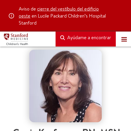
Aviso de
cierre del vestíbulo del edificio
oeste
en Lucile Packard Children’s Hospital
Stanford
Ayúdame a encontrar