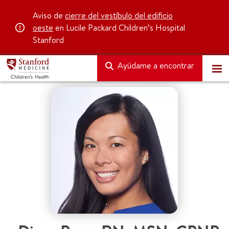
Aviso de
cierre del vestíbulo del edificio
oeste
en Lucile Packard Children’s Hospital
Stanford
Ayúdame a encontrar