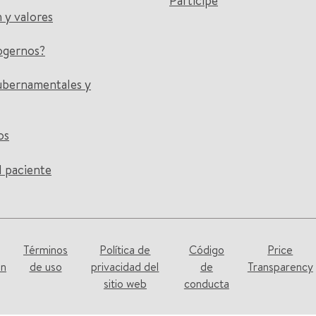
Participe
n y valores
ogernos?
ubernamentales y
os
l paciente
Términos
Política de
Código
Price
on
de uso
privacidad del
de
Transparency
sitio web
conducta