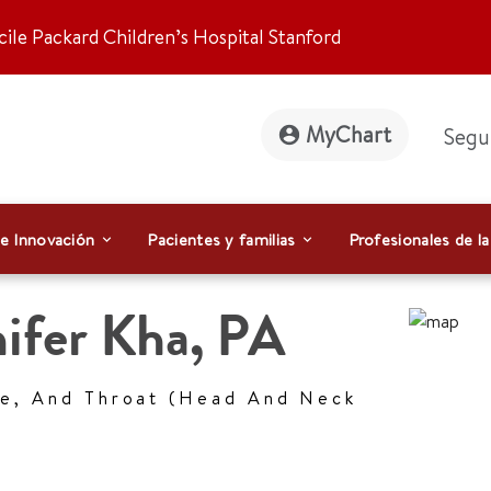
ile Packard Children’s Hospital Stanford
MyChart
Segu
 e Innovación
Pacientes y familias
Profesionales de la
ifer Kha
,
PA
se, And Throat (Head And Neck
)