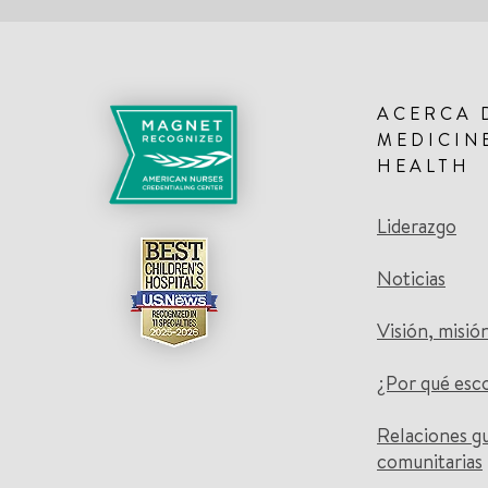
ACERCA 
MEDICIN
HEALTH
Liderazgo
Noticias
Visión, misió
¿Por qué esc
Relaciones g
comunitarias