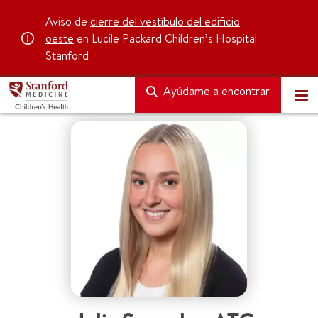
Aviso de
cierre del vestíbulo del edificio
oeste
en Lucile Packard Children’s Hospital
Stanford
Ayúdame a encontrar