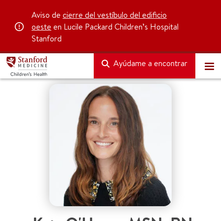
Aviso de
cierre del vestíbulo del edificio
oeste
en Lucile Packard Children’s Hospital
Stanford
Ayúdame a encontrar