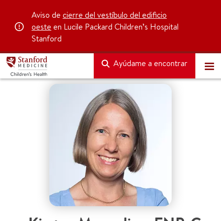
Aviso de
cierre del vestíbulo del edificio
oeste
en Lucile Packard Children’s Hospital
Stanford
Ayúdame a encontrar