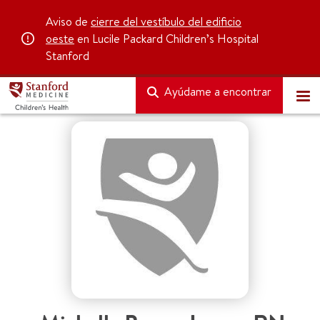
Aviso de
cierre del vestíbulo del edificio
oeste
en Lucile Packard Children’s Hospital
Stanford
Ayúdame a encontrar