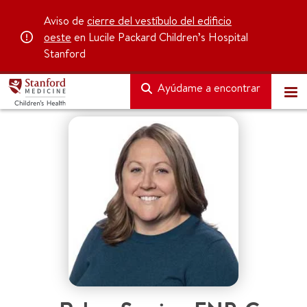
Aviso de
cierre del vestíbulo del edificio
oeste
en Lucile Packard Children’s Hospital
Stanford
Ayúdame a encontrar