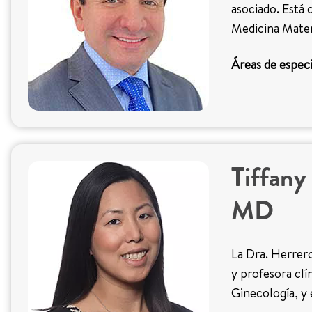
asociado. Está 
Medicina Mater
Áreas de especi
Tiffany
MD
La Dra. Herrero
y profesora clín
Ginecología, y