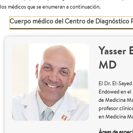
los médicos que se enumeran a continuación.
Cuerpo médico del Centro de Diagnóstico P
Yasser 
MD
El Dr. El-Sayed 
Endowed en el H
de Medicina Mat
profesor clínic
en Medicina Ma
Áreas de especi