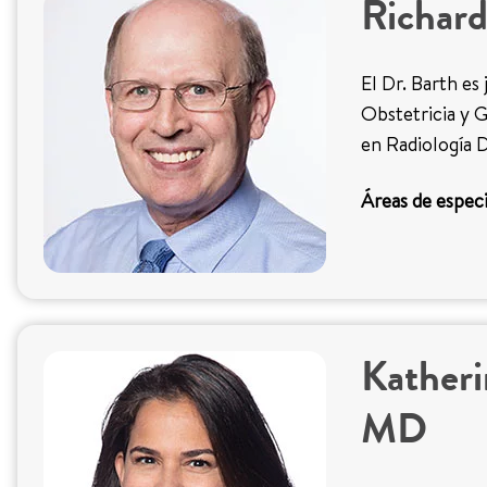
Richar
El Dr. Barth es
Obstetricia y G
en Radiología D
Áreas de especi
Katheri
MD