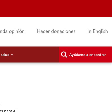
nda opinión
Hacer donaciones
In English
 salud
Ayúdame a encontrar
a
s para el