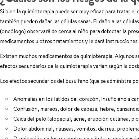
Si bien la quimioterapia puede ser muy eficaz para tratar e
también pueden dañar las células sanas. El daño a las célul
(oncólogo) observará de cerca al niño para detectar la pres
medicamentos u otros tratamientos y le dará instrucciones p
Existen muchos medicamentos de quimioterapia. Algunos se 
efectos secundarios de la quimioterapia varían según la dos
Los efectos secundarios del busulfano (que se administra por
Anomalías en los latidos del corazón, insuficiencia ca
Confusión, mareos, dolor de cabeza, fiebre, cansanci
Caída del pelo (alopecia), acné, erupción cutánea, pi
Dolor abdominal, náuseas, vómitos, diarrea, problema
Disminución de los recuentos de células sanguíneas (