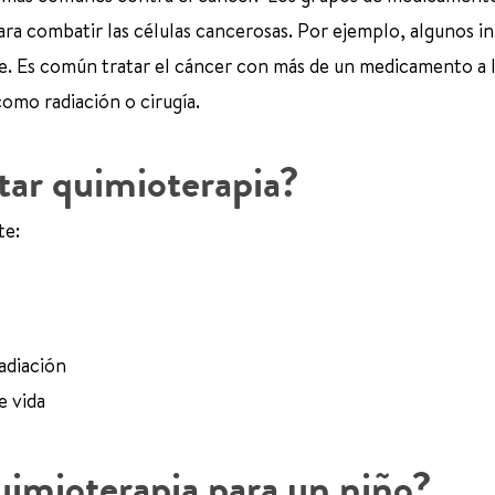
ra combatir las células cancerosas. Por ejemplo, algunos in
se. Es común tratar el cáncer con más de un medicamento a l
omo radiación o cirugía.
itar quimioterapia?
te:
adiación
de vida
quimioterapia para un niño?