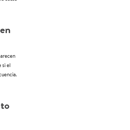
 en
parecen
si el
cuencia.
ato