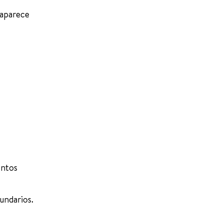
saparece
entos
undarios.