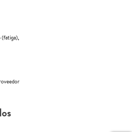
(fatiga),
proveedor
los