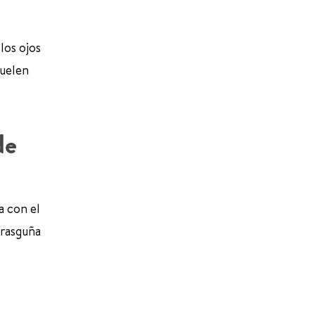
los ojos
suelen
de
a con el
 rasguña