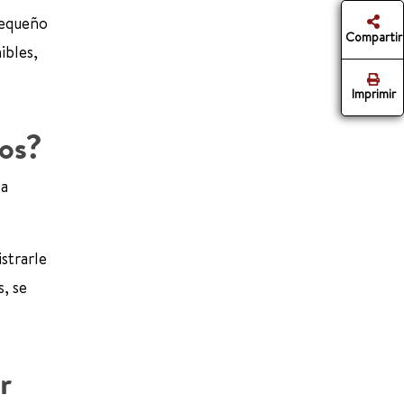
pequeño
Compartir
ibles,
Imprimir
ños?
la
strarle
, se
r