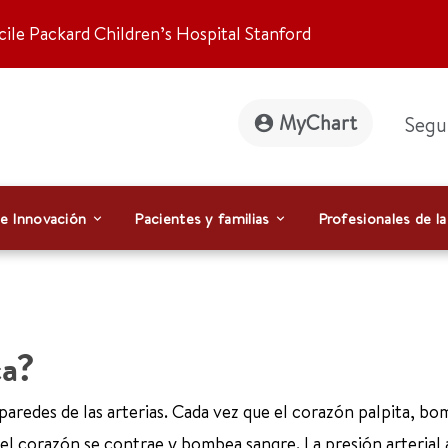
ile Packard Children’s Hospital Stanford
MyChart
Segu
 e Innovación
Pacientes y familias
Profesionales de la
ca?
s paredes de las arterias. Cada vez que el corazón palpita, b
 el corazón se contrae y bombea sangre. La presión arterial a