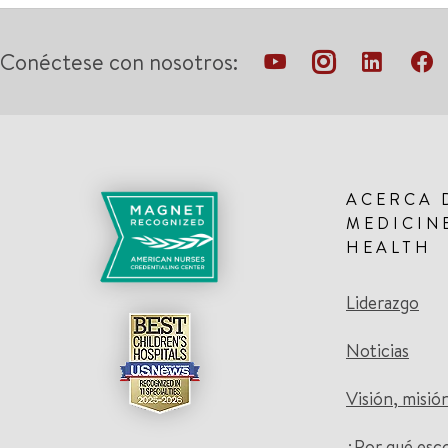
Conéctese con nosotros:
ACERCA 
MEDICIN
HEALTH
Liderazgo
Noticias
Visión, misió
¿Por qué esc