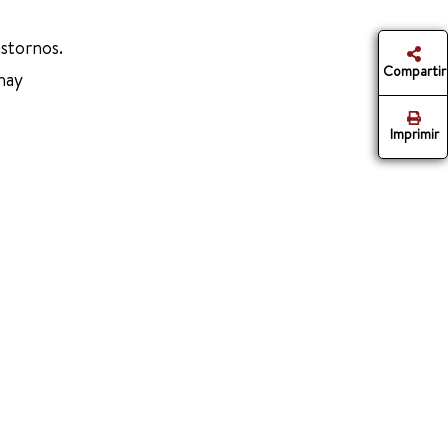
astornos.
Compartir
 hay
Imprimir