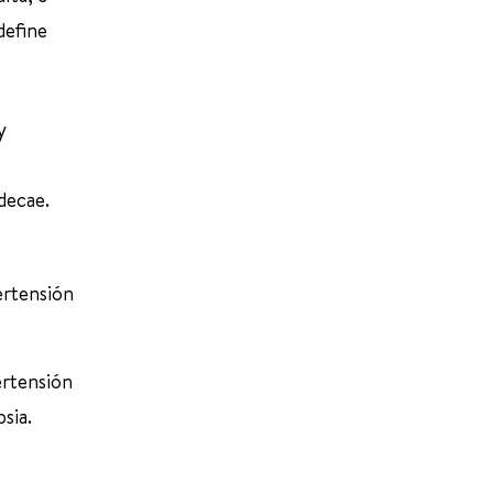
define
y
decae.
ertensión
ertensión
sia.