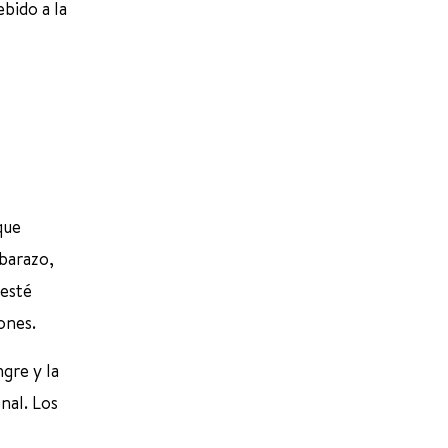
bido a la
que
barazo,
 esté
ones.
ngre y la
nal. Los