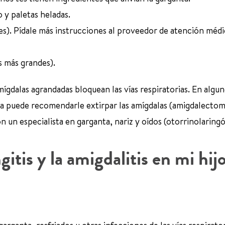
 y paletas heladas.
es). Pídale más instrucciones al proveedor de atención médi
s más grandes).
 amígdalas agrandadas bloquean las vías respiratorias. En algu
a puede recomendarle extirpar las amígdalas (amigdalectomí
 un especialista en garganta, nariz y oídos (otorrinolaringó
itis y la amigdalitis en mi hij