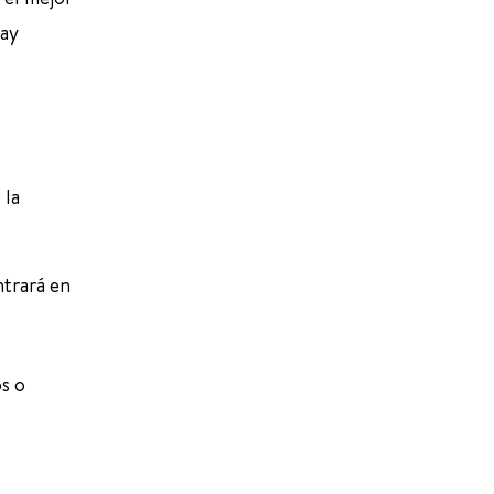
hay
 la
ntrará en
s o