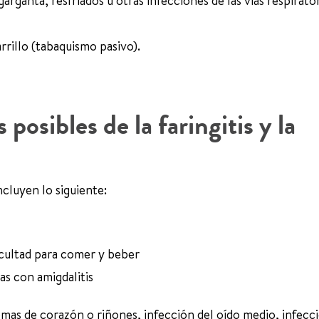
ganta, resfriados u otras infecciones de las vías respirator
rrillo (tabaquismo pasivo).
posibles de la faringitis y la
incluyen lo siguiente:
ficultad para comer y beber
as con amigdalitis
emas de corazón o riñones, infección del oído medio, infecc