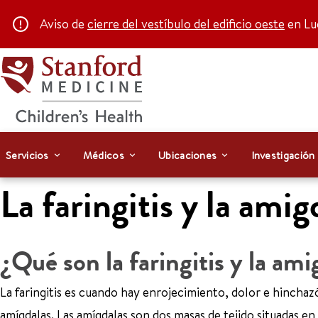
Aviso de
cierre del vestíbulo del edificio oeste
en Luc
Servicios
Médicos
Ubicaciones
Investigación
La faringitis y la amig
¿Qué son la faringitis y la ami
La faringitis es cuando hay enrojecimiento, dolor e hinchazón
amígdalas. Las amígdalas son dos masas de tejido situadas en