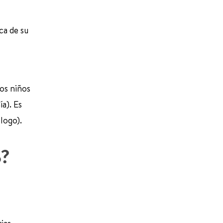
ca de su
nos niños
a). Es
logo).
o?