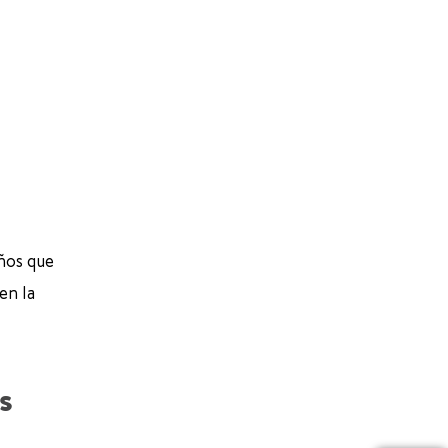
iños que
en la
s