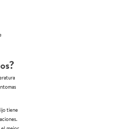
e
ños?
eratura
síntomas
ijo tiene
aciones.
 el mejor