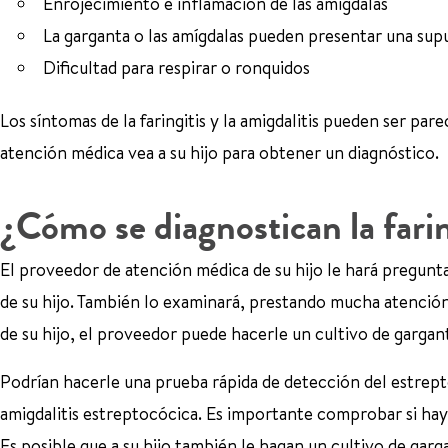
Enrojecimiento e inflamación de las amígdalas
La garganta o las amígdalas pueden presentar una sup
Dificultad para respirar o ronquidos
Los síntomas de la faringitis y la amigdalitis pueden ser pa
atención médica vea a su hijo para obtener un diagnóstico.
¿Cómo se diagnostican la faring
El proveedor de atención médica de su hijo le hará pregunta
de su hijo. También lo examinará, prestando mucha atención a
de su hijo, el proveedor puede hacerle un cultivo de gargant
Podrían hacerle una prueba rápida de detección del estrept
amigdalitis estreptocócica. Es importante comprobar si hay 
Es posible que a su hijo también le hagan un cultivo de gar