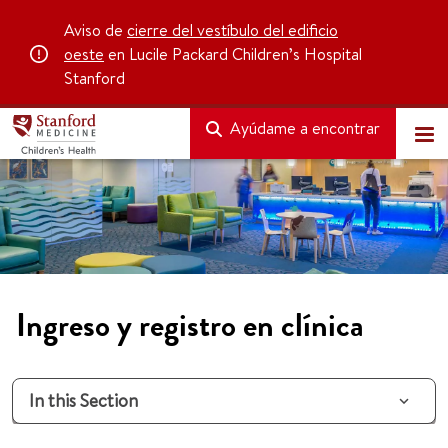
Aviso de
cierre del vestíbulo del edificio
oeste
en Lucile Packard Children’s Hospital
Stanford
Ayúdame a encontrar
Ingreso y registro en clínica
In this Section