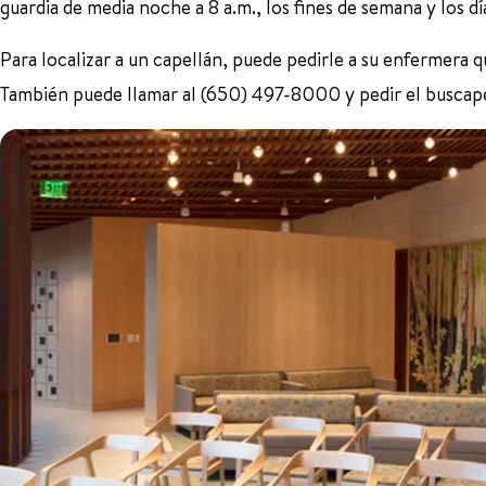
guardia de media noche a 8 a.m., los fines de semana y los día
Para localizar a un capellán, puede pedirle a su enfermera
También puede llamar al (650) 497-8000 y pedir el buscap