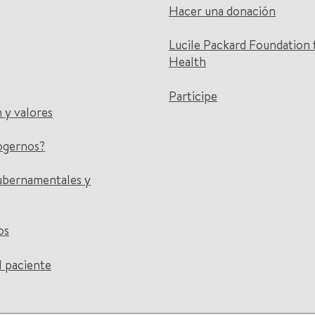
Hacer una donación
Lucile Packard Foundation 
Health
Participe
n y valores
ogernos?
ubernamentales y
os
l paciente