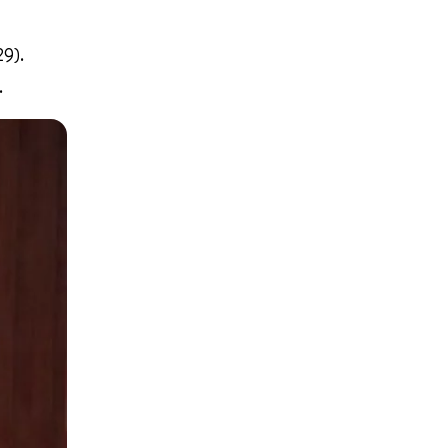
29).
.