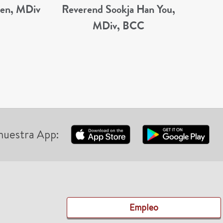
yen, MDiv
Reverend Sookja Han You,
Reve
MDiv, BCC
Valen
CG
nuestra App:
Empleo