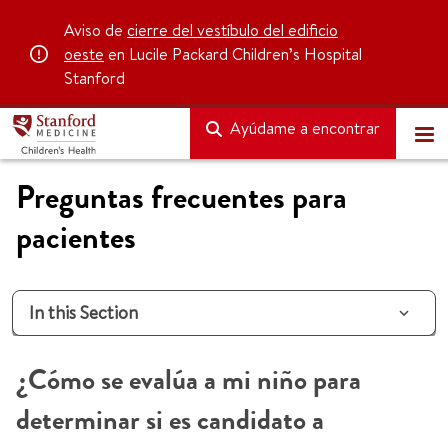
Aviso de
cierre del vestíbulo del edificio
oeste
en Lucile Packard Children’s Hospital
Stanford
Ayúdame a encontrar
Preguntas frecuentes para
pacientes
In this Section
¿Cómo se evalúa a mi niño para
determinar si es candidato a