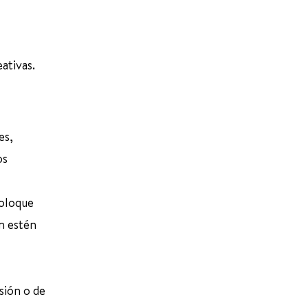
ativas.
es,
os
coloque
n estén
sión o de