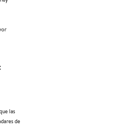
yor
:
que las
ndares de