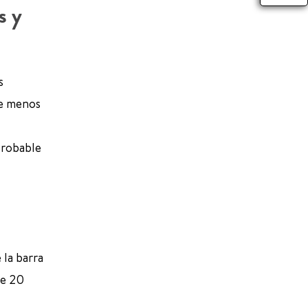
s y
s
de menos
 probable
 la barra
se 20