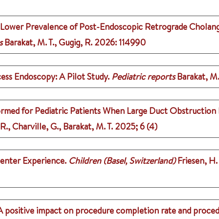
a Lower Prevalence of Post-Endoscopic Retrograde Cholang
s
Barakat, M. T., Gugig, R.
2026
: 114990
cess Endoscopy: A Pilot Study.
Pediatric reports
Barakat, M. 
d for Pediatric Patients When Large Duct Obstruction Is 
R., Charville, G., Barakat, M. T.
2025
;
6 (4)
center Experience.
Children (Basel, Switzerland)
Friesen, H. 
A positive impact on procedure completion rate and proced