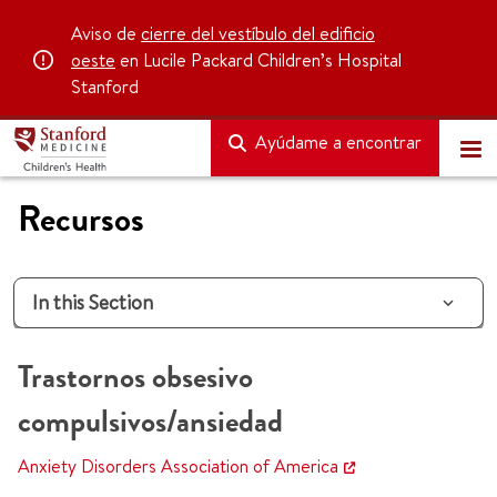
Aviso de
cierre del vestíbulo del edificio
oeste
en Lucile Packard Children’s Hospital
Stanford
Ayúdame a encontrar
Recursos
In this Section
Trastornos obsesivo
compulsivos/ansiedad
Anxiety Disorders Association of America