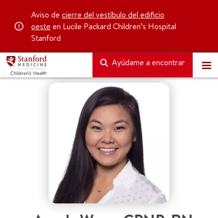
Aviso de
cierre del vestíbulo del edificio
oeste
en Lucile Packard Children’s Hospital
Stanford
Ayúdame a encontrar